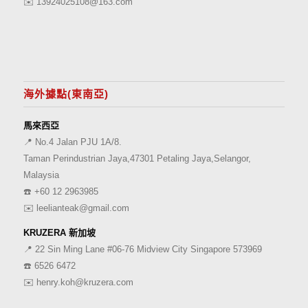
✉️
13924025108@163.com
海外據點(東南亞)
馬來西亞
📍 No.4 Jalan PJU 1A/8.
Taman Perindustrian Jaya,47301 Petaling Jaya,Selangor,
Malaysia
☎️
+60 12 2963985
✉️
leelianteak@gmail.com
KRUZERA 新加坡
📍 22 Sin Ming Lane #06-76 Midview City Singapore 573969
☎️
6526 6472
✉️
henry.koh@kruzera.com