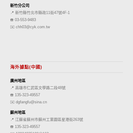
新竹分公司
📍 新竹縣竹北市縣政11街47號4F-1
☎️
03-553-9483
✉️
chh03@cyk.com.tw
海外據點(中國)
廣州地區
📍 高雄市仁武區文學路二段48號
☎️
135-323-49557
✉️
dgfangfu@sina.cn
蘇州地區
📍 江蘇省蘇州市蘇州工業園區星港街263號
☎️
135-323-49557