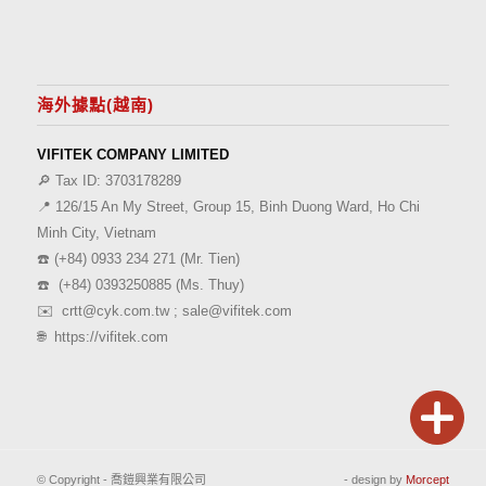
海外據點(越南)
VIFITEK COMPANY LIMITED
🔎 Tax ID: 3703178289
📍 126/15 An My Street, Group 15, Binh Duong Ward, Ho Chi
Minh City, Vietnam
☎️
(+84) 0933 234 271
(Mr. Tien)
☎️
(+84) 0393250885
(Ms. Thuy)
✉️
crtt@cyk.com.tw
;
sale@vifitek.com
🌐
https://vifitek.com
© Copyright - 喬鎧興業有限公司
- design by
Morcept