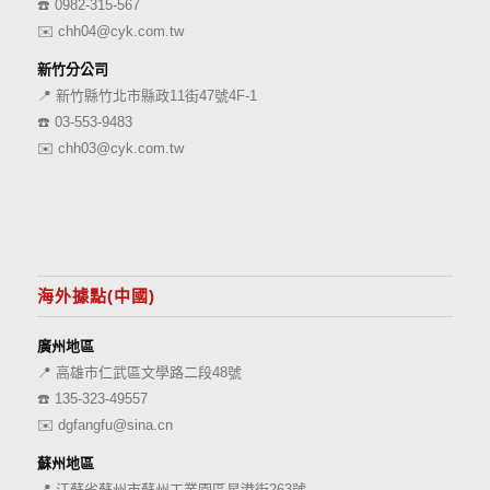
☎️
0982-315-567
✉️
chh04@cyk.com.tw
新竹分公司
📍 新竹縣竹北市縣政11街47號4F-1
☎️
03-553-9483
✉️
chh03@cyk.com.tw
海外據點(中國)
廣州地區
📍 高雄市仁武區文學路二段48號
☎️
135-323-49557
✉️
dgfangfu@sina.cn
蘇州地區
📍 江蘇省蘇州市蘇州工業園區星港街263號