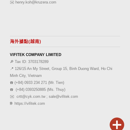
✉️
henry.koh@kruzera.com
海外據點(越南)
VIFITEK COMPANY LIMITED
🔎 Tax ID: 3703178289
📍 126/15 An My Street, Group 15, Binh Duong Ward, Ho Chi
Minh City, Vietnam
☎️
(+84) 0933 234 271
(Mr. Tien)
☎️
(+84) 0393250885
(Ms. Thuy)
✉️
crtt@cyk.com.tw
;
sale@vifitek.com
🌐
https://vifitek.com