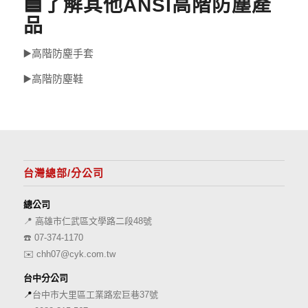
🟦了解其他ANSI高階防塵產
品
▶️高階防塵手套
▶️高階防塵鞋
台灣總部/分公司
總公司
📍 高雄市仁武區文學路二段48號
☎️
07-374-1170
✉️
chh07@cyk.com.tw
台中分公司
📍
台中市大里區工業路宏巨巷37號