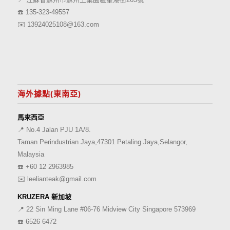
☎️
135-323-49557
✉️
13924025108@163.com
海外據點(東南亞)
馬來西亞
📍 No.4 Jalan PJU 1A/8.
Taman Perindustrian Jaya,47301 Petaling Jaya,Selangor,
Malaysia
☎️
+60 12 2963985
✉️
leelianteak@gmail.com
KRUZERA 新加坡
📍 22 Sin Ming Lane #06-76 Midview City Singapore 573969
☎️
6526 6472